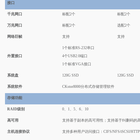
接口
千兆网口
标配2个
标配2个
万兆网口
标配2个
选配2个
网络巨帧
支持
支持
1个标准RS-232串口
外置接口
4
个USB2
.0
端口
1个标准VGA接口
系统盘
120G SSD
120G SSD
系统软件
CKstor8000
分布式存储管理软件
存储功能
RAID
级别
0、1、5、6、10
高可用
支持基于副本的高可用性；支持基于纠删码的
主机连接协议
支持多种用户访问接口：CIFS/NFS/iSCSI/HTTP/