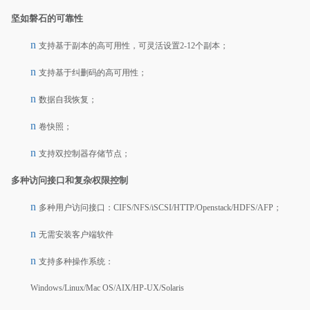
坚如磐石的可靠性
n
支持基于副本的高可用性，可灵活设置2-12个副本；
n
支持基于纠删码的高可用性；
n
数据自我恢复；
n
卷快照；
n
支持双控制器存储节点；
多种访问接口和复杂权限控制
n
多种用户访问接口：CIFS/NFS/iSCSI/HTTP/Openstack/HDFS/AFP；
n
无需安装客户端软件
n
支持多种操作系统：
Windows/Linux/Mac OS/AIX/HP-UX/Solaris