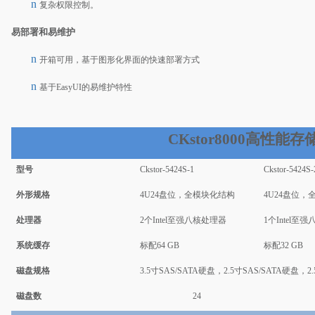
n
复杂权限控制。
易部署和易维护
n
开箱可用，基于图形化界面的快速部署方式
n
基于EasyUI的易维护特性
CKstor
8000
高性能存
型号
Ckstor-
5424S-1
Ckstor-
5424S-
外形规格
4U24盘位，全模块化结构
4U24盘位，
处理器
2个Intel至强八核处理器
1个Intel至
系统缓存
标配64 GB
标配32 GB
磁盘规格
3.5寸SAS/SATA硬盘，2.5寸SAS/SATA硬盘，2
磁盘数
24